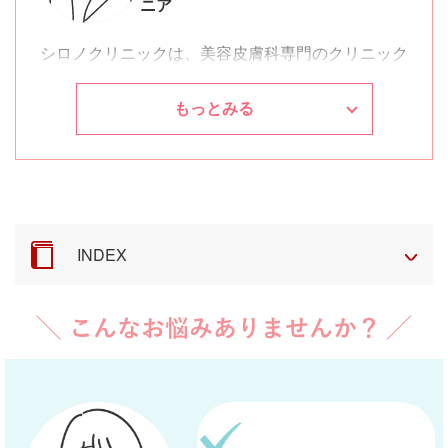
ニア
シロノクリニックについて詳しく知る
シロノクリニックは、美容皮膚科専門のクリニック
シロノクリニックの医師一覧
です。美しく年を重ねていきたいと強く願う患者さ
まへ専門的な立場から「患者さまの幸せ」を応援し
もっとみる
ます。肌の色素、肌の構造、肌の質感における全て
のお悩みの解決に伴走いたします。
小さなコンプレックスを解消することで自信がつ
き、プライベートに仕事に、より前向きに取り組め
INDEX
るよう、みなさまのご要望を叶えるため、効果的な
マシン等を採用しております。深刻になる前に、ま
ずは私たちにご相談ください。これからのお肌との
付き合い方をお伝えいたします。