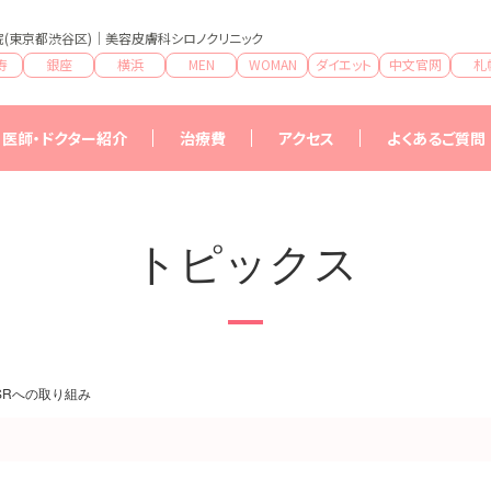
(東京都渋谷区)｜美容皮膚科シロノクリニック
寿
銀座
横浜
MEN
WOMAN
ダイエット
中文官网
札
医師・ドクター紹介
治療費
アクセス
よくあるご質問
治療費一覧
特典
トピックス
SRへの取り組み