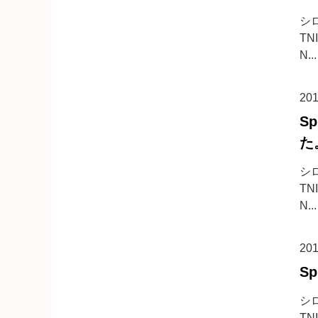
シ
TN
N...
20
S
た
シ
TN
N...
20
S
シ
TN