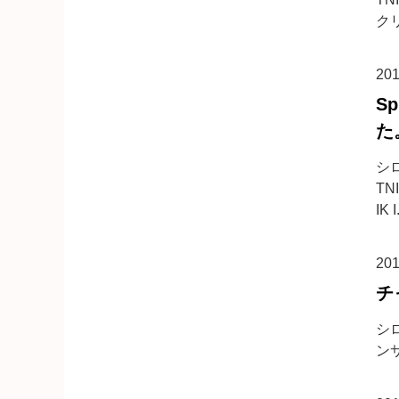
クリ
20
S
た
シ
TN
IK I.
20
チ
シロ
ンサ