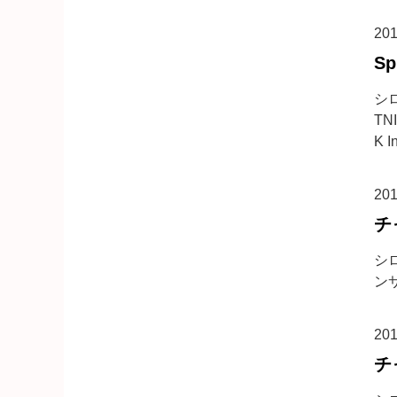
20
S
シ
TN
K In
20
チ
シロ
ンサ
20
チ