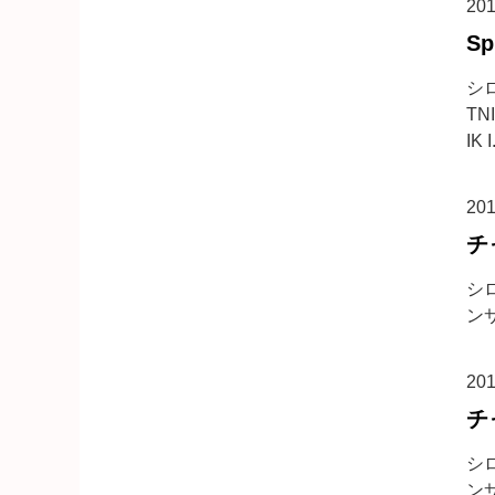
20
S
シ
TN
IK I.
20
チ
シロ
ンサ
20
チ
シロ
ンサ