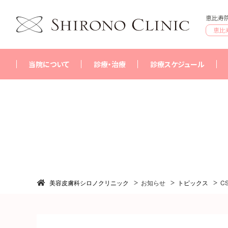
恵比寿院
恵比
当院について
診療・治療
診療スケジュール
シロノクリニックについて
恵比寿院
はじめての方へ
銀座院
採用情報
横浜院
美容皮膚科シロノクリニック
お知らせ
トピックス
C