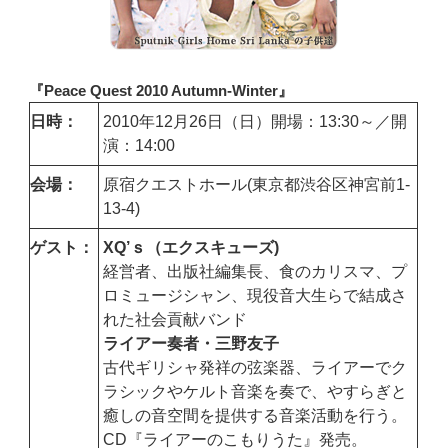
『Peace Quest 2010 Autumn-Winter』
日時：
2010年12月26日（日）開場：13:30～／開
演：14:00
会場：
原宿クエストホール(東京都渋谷区神宮前1-
13-4)
ゲスト：
XQ’ｓ（エクスキューズ)
経営者、出版社編集長、食のカリスマ、プ
ロミュージシャン、現役音大生らで結成さ
れた社会貢献バンド
ライアー奏者・三野友子
古代ギリシャ発祥の弦楽器、ライアーでク
ラシックやケルト音楽を奏で、やすらぎと
癒しの音空間を提供する音楽活動を行う。
CD『ライアーのこもりうた』発売。