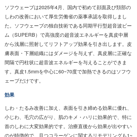
ソフウェーブは2025年4月、国内で初めて顔面及び頚部の
しわの改善において厚生労働省の薬事承認を取得しまし
た。ソフウェーブの独自技術である同期平行型超音波ビー
ム（SUPERB）で高強度の超音波エネルギーを真皮中層
から浅層に照射してリフトアップ効果を引き出します。皮
膚表面・下層組織にはダメージを与えず、真皮層に正確な
間隔で円柱状に超音波エネルギーを与えることができま
す。真皮1.5mmを中心に60~70度で加熱できるのはソフウ
ェーブだけです。
効果
しわ・たるみ改善に加え、表面を引き締める効果に優れ、
小じわ、毛穴の広がり、肌のキメ・ハリに効果的で、特に
首のしわに大変効果的です。治療直後から効果が出やすい
のが特徴的で、且つコラーゲンに関するリモデリングも1~