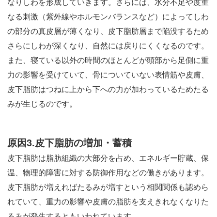
なりしわを形成していきます。さらには、水分不足や度重
なる刺激（紫外線やホルモンバランスなど）によってしわ
の部分の真皮層が薄くなり、皮下脂肪層まで陥没するため
さらにしわが深くなり、自然には戻りにくくなるのです。
また、寝ている以外の時間のほとんどが頭部から足側に重
力の影響を受けていて、骨についていない表情筋や皮膚、
皮下脂肪はつねに上から下への力が加わっているためたる
みが生じるのです。
原因3.皮下脂肪の増加・蓄積
皮下脂肪は脂肪組織の大部分を占め、エネルギー貯蔵、保
温、物理的障害に対する防御作用などの働きがあります。
皮下脂肪が増えればたるみが増すという相関関係も認めら
れていて、重力の影響や皮膚の脂肪を支えきれなくなりた
るみが発生するともいわれています。