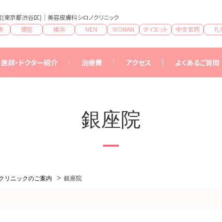
(東京都渋谷区)｜美容皮膚科シロノクリニック
寿
銀座
横浜
MEN
WOMAN
ダイエット
中文官网
札
医師・ドクター紹介
治療費
アクセス
よくあるご質問
治療費一覧
特典
銀座院
クリニックのご案内
銀座院