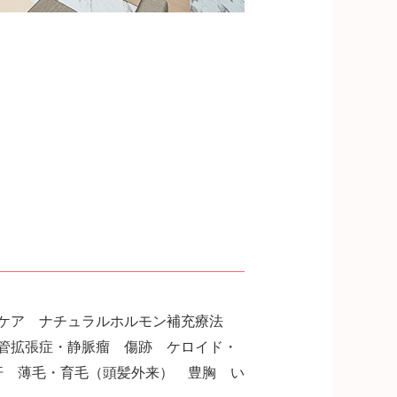
ンケア ナチュラルホルモン補充療法
管拡張症・静脈瘤 傷跡 ケロイド・
汗 薄毛・育毛（頭髪外来） 豊胸 い