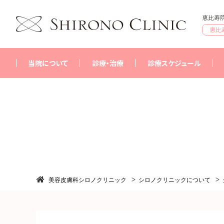
恵比寿院
恵比
当院について
診療・治療
診療スケジュール
シロノクリニックについて
恵比寿院
はじめての方へ
銀座院
採用情報
横浜院
美容皮膚科シロノクリニック
シロノクリニックについて