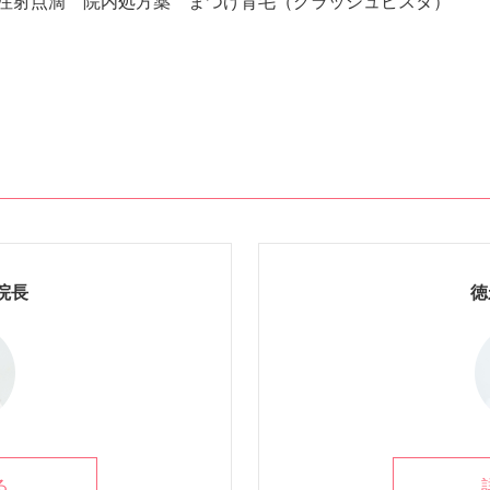
注射点滴 院内処方薬 まつげ育毛（グラッシュビスタ）
院長
徳
る