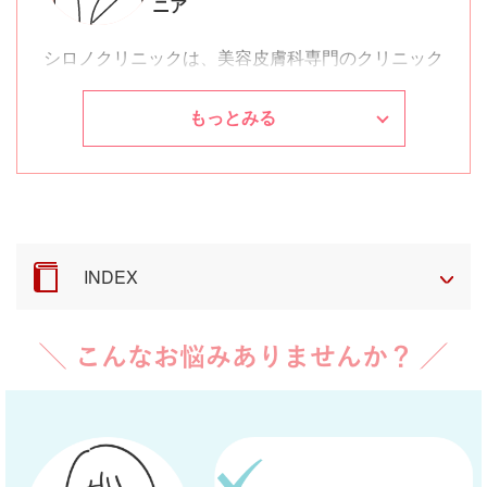
ニア
シロノクリニックについて詳しく知る
シロノクリニックは、美容皮膚科専門のクリニック
シロノクリニックの医師一覧
です。美しく年を重ねていきたいと強く願う患者さ
まへ専門的な立場から「患者さまの幸せ」を応援し
もっとみる
ます。肌の色素、肌の構造、肌の質感における全て
のお悩みの解決に伴走いたします。
小さなコンプレックスを解消することで自信がつ
き、プライベートに仕事に、より前向きに取り組め
INDEX
るよう、みなさまのご要望を叶えるため、効果的な
マシン等を採用しております。深刻になる前に、ま
ずは私たちにご相談ください。これからのお肌との
付き合い方をお伝えいたします。