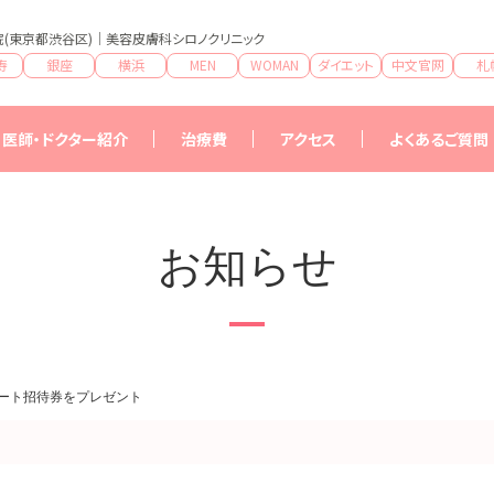
(東京都渋谷区)｜美容皮膚科シロノクリニック
寿
銀座
横浜
MEN
WOMAN
ダイエット
中文官网
札
医師・ドクター紹介
治療費
アクセス
よくあるご質問
治療費一覧
特典
お知らせ
ート招待券をプレゼント