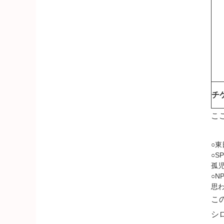
チ
こ
○
○S
孤
○
思
こ
シ