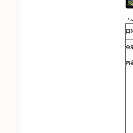
『Pe
日
会
内