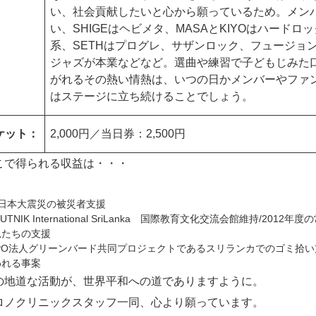
い、社会貢献したいと心から願っているため。メン
い、SHIGEはヘビメタ、MASAとKIYOはハードロッ
系、SETHはプログレ、サザンロック、フュージョン、ジャズ
ジャズが本業などなど。選曲や練習で子どもじみた
がれるその熱い情熱は、いつの日かメンバーやファン
はステージに立ち続けることでしょう。
ケット：
2,000円／当日券：2,500円
こで得られる収益は・・・
東日本大震災の被災者支援
PUTNIK International SriLanka 国際教育文化交流会館維持/2012年度
児たちの支援
NPO法人グリーンバード共同プロジェクトであるスリランカでのゴミ拾い
われる事案
の地道な活動が、世界平和への道でありますように。
ロノクリニックスタッフ一同、心より願っています。