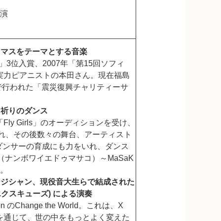
出演
スマスをテーマとする音楽
」3位入賞、2007年「第15回ソフィ
実力ピアニストの本田さん。現在福島
ルで行われた「震災復興チャリティーサ
る祈りのダンス
y Girls」のオーディションを受け、
ばれ、その後数々の舞台、アーティスト
ロダンサーの育成にも力をいれ、ダンス
Ko（ナンボワイエドゥマサコ）～MaSaK
す。
ージシャン、現役音大生らで結成された
クスキューズ) による演奏
のChange the World。これは、X
を通じて、世の中をもっとよく変えた