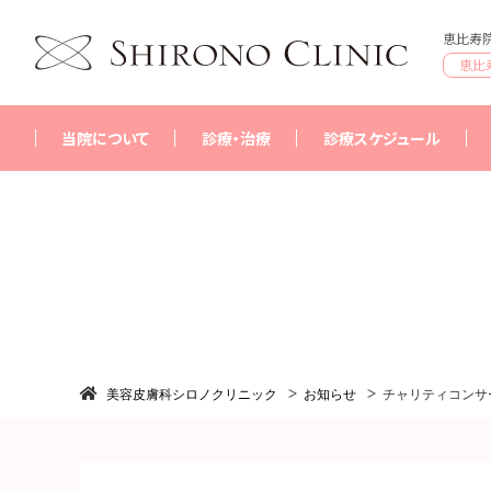
恵比寿院
恵比
当院について
診療・治療
診療スケジュール
シロノクリニックについて
恵比寿院
はじめての方へ
銀座院
採用情報
横浜院
美容皮膚科シロノクリニック
お知らせ
チャリティコンサ