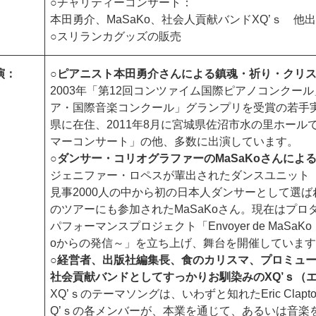
○チャリティーコンサート：
本田勇介、MaSaKo、社会人貢献バンドXQ’ｓ 他
○スリランカグッズの販売
演：
○ピアニスト本田勇介さんによる鎮魂・祈り・クリ
2003年「第12回コンツァイム国際ピアノコンクール
ア・国際音楽コンクール」グランプリを受賞の若手
県に在住、2011年8月に宮城県佐沼市水の里ホー
マーコンサート」の他、多数に出演しています。
○ダンサー・コリオグラファーのMaSaKoさんによ
ジェニファー・ロペスが輩出されたダンスユニット「Fl
見事2000人の中から初の日本人ダンサーとして選
のツアーにも参加されたMaSaKoさん。現在はプ
パフォーマンスプロジェクト「Envoyer de MaSa
oからの発信～」を立ち上げ、舞台を開催していま
○経営者、出版社編集長、食のカリスマ、プロミュ
社会貢献バンドとしてすっかりお馴染みのXQ’ｓ（エ
XQ’ｓのテーマソングは、いわずと知れたEric Clapton 
Q’ｓの各メンバーが、本業を通じて、あるいは音楽