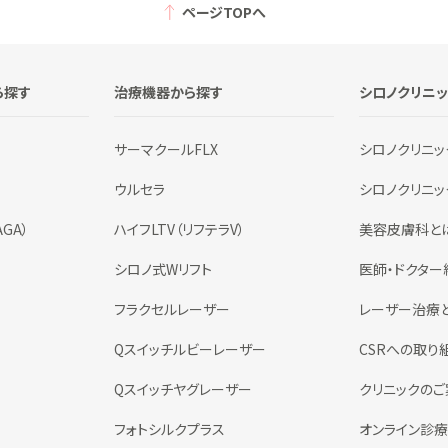
ページTOPへ
ら探す
治療機器から探す
シロノクリニ
サーマクールFLX
シロノクリニッ
ウルセラ
シロノクリニ
GA）
ハイフLTV（リフテラV）
美容皮膚科と
シロノ式Wリフト
医師・ドクター
フラクセルレーザー
レーザー治療
Qスイッチルビーレーザー
CSRへの取り
Qスイッチヤグレーザー
クリニックのご
フォトシルクプラス
オンライン診療