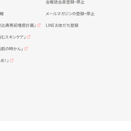
会報誌会員登録・停止
情報
メールマガジンの登録・停止
恵比寿男前増産計画」
LINEお友だち登録
読むスキンケア」
美肌の時かん」
め！」