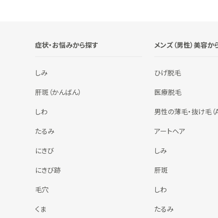
症状・お悩みから探す
メンズ（男性）美容か
しみ
ひげ脱毛
肝斑（かんばん）
医療脱毛
しわ
男性の薄毛・抜け毛（A
たるみ
アートヘア
にきび
しみ
にきび跡
肝斑
毛穴
しわ
くま
たるみ