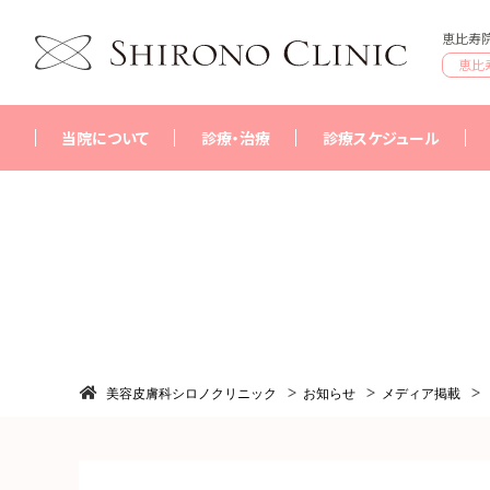
恵比寿院
恵比
当院について
診療・治療
診療スケジュール
シロノクリニックについて
恵比寿院
はじめての方へ
銀座院
採用情報
横浜院
美容皮膚科シロノクリニック
お知らせ
メディア掲載