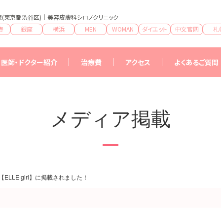
(東京都渋谷区)｜美容皮膚科シロノクリニック
寿
銀座
横浜
MEN
WOMAN
ダイエット
中文官网
札
医師・ドクター紹介
治療費
アクセス
よくあるご質問
治療費一覧
特典
メディア掲載
【ELLE girl】に掲載されました！